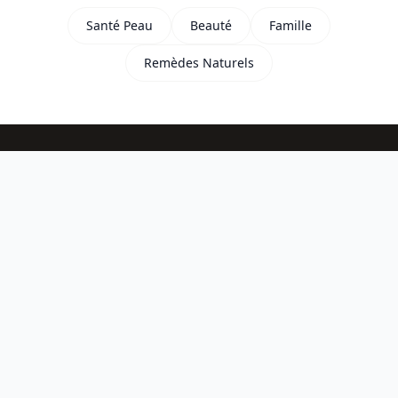
Santé Peau
Beauté
Famille
Remèdes Naturels
WartnerPro
Votre guide expert en dermatologie pratique. Conseils
pour traiter verrues, problèmes de peau, soins naturels
et santé cutanée de toute la famille.
Les informations présentes sur ce site ne remplacent en aucun cas
l'avis d'un professionnel de santé.