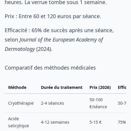
heures. La verrue tombe sous 1 semaine.
Prix : Entre 60 et 120 euros par séance.
Efficacité : 65% de succès après une séance,
selon
Journal of the European Academy of
Dermatology
(2024).
Comparatif des méthodes médicales
Méthode
Durée du traitement
Prix (2026)
Efficac
50-100
Cryothérapie
2-4 séances
50-70
€/séance
Acide
4-12 semaines
5-15 €
75%
salicylique