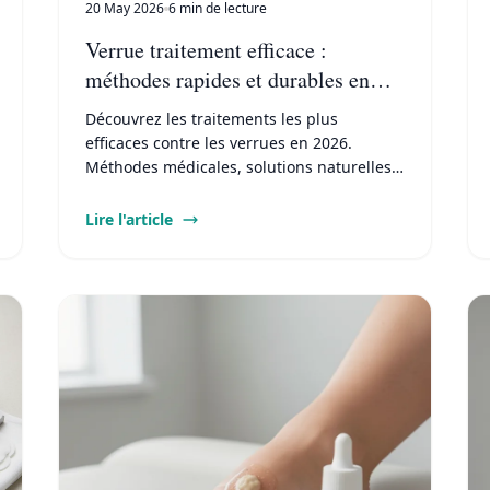
20 May 2026
6 min de lecture
Verrue traitement efficace :
méthodes rapides et durables en
2026
Découvrez les traitements les plus
efficaces contre les verrues en 2026.
Méthodes médicales, solutions naturelles
et protocoles pour éliminer durablement
verrues plantaires et communes.
Lire l'article