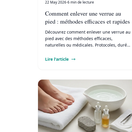
22 May 2026
6 min de lecture
Comment enlever une verrue au
pied : méthodes efficaces et rapides
Découvrez comment enlever une verrue au
pied avec des méthodes efficaces,
naturelles ou médicales. Protocoles, durée,
prix et conseils pour éviter les récidives en
2026.
Lire l'article