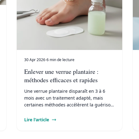
30 Apr 2026
6 min de lecture
Enlever une verrue plantaire :
méthodes efficaces et rapides
Une verrue plantaire disparaît en 3 à 6
mois avec un traitement adapté, mais
certaines méthodes accélèrent la guérison
en 2 à 4 semaines. Découvrez les
protocoles validés, leurs coûts et leur
Lire l'article
durée moyenne.