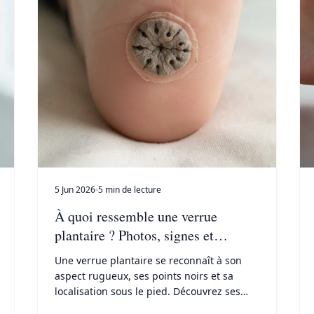
5 Jun 2026
5 min de lecture
À quoi ressemble une verrue
plantaire ? Photos, signes et
différences avec d'autres lésions
Une verrue plantaire se reconnaît à son
aspect rugueux, ses points noirs et sa
localisation sous le pied. Découvrez ses
caractéristiques, comment la différencier