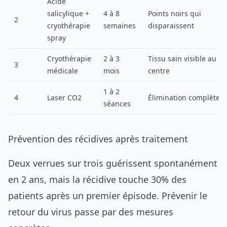
Acide
salicylique +
4 à 8
Points noirs qui
2
cryothérapie
semaines
disparaissent
spray
Cryothérapie
2 à 3
Tissu sain visible au
3
médicale
mois
centre
1 à 2
4
Laser CO2
Élimination complète
séances
Prévention des récidives après traitement
Deux verrues sur trois guérissent spontanément
en 2 ans, mais la récidive touche 30% des
patients après un premier épisode. Prévenir le
retour du virus passe par des mesures