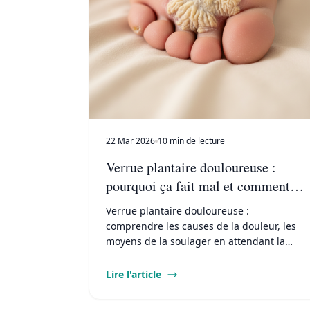
22 Mar 2026
10 min de lecture
Verrue plantaire douloureuse :
pourquoi ça fait mal et comment
soulager rapidement
Verrue plantaire douloureuse :
comprendre les causes de la douleur, les
moyens de la soulager en attendant la
guérison et les signaux qui justifient une
consultation rapide.
Lire l'article