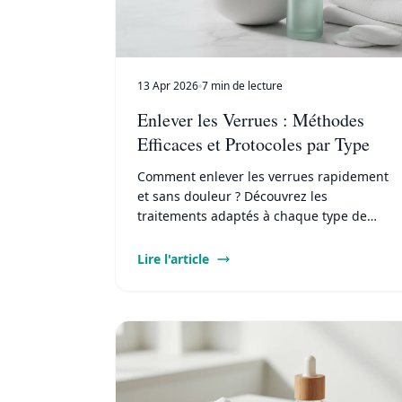
13 Apr 2026
7 min de lecture
Enlever les Verrues : Méthodes
Efficaces et Protocoles par Type
Comment enlever les verrues rapidement
et sans douleur ? Découvrez les
traitements adaptés à chaque type de
verrue, les protocoles à suivre et les
erreurs à éviter.
Lire l'article