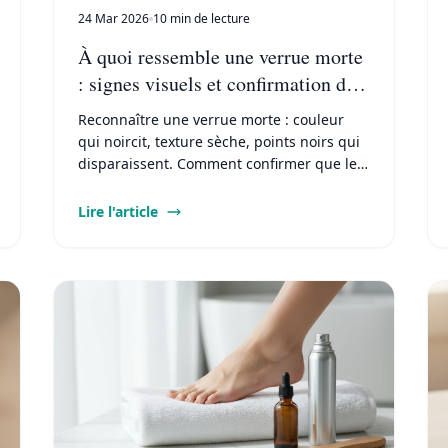
24 Mar 2026
10 min de lecture
À quoi ressemble une verrue morte
: signes visuels et confirmation de
guérison
Reconnaître une verrue morte : couleur
qui noircit, texture sèche, points noirs qui
disparaissent. Comment confirmer que le
traitement a fonctionné selon le type de
verrue.
Lire l'article